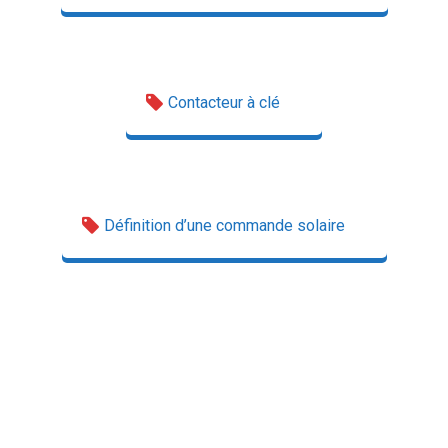
Contacteur à clé
Définition d’une commande solaire
Artisan de confiance. Prix Fixe.
Chez vous en 30 Min