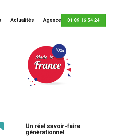
s
Actualités
Agence
01 89 16 54 24
Un réel savoir-faire
générationnel