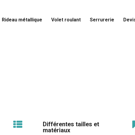
Rideau métallique
Volet roulant
Serrurerie
Devi
Tarifs dépannage
rideau métallique
Paris
Différentes tailles et
matériaux